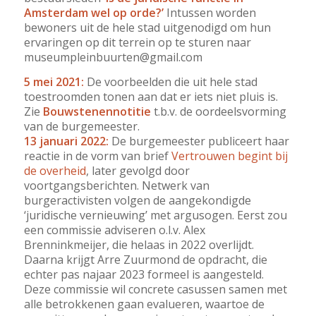
Amsterdam wel op orde?’
Intussen worden
bewoners uit de hele stad uitgenodigd om hun
ervaringen op dit terrein op te sturen naar
museumpleinbuurten@gmail.com
5 mei 2021:
De voorbeelden die uit hele stad
toestroomden tonen aan dat er iets niet pluis is.
Zie
Bouwstenennotitie
t.b.v. de oordeelsvorming
van de burgemeester.
13 januari 2022:
De burgemeester publiceert haar
reactie in de vorm van brief
Vertrouwen begint bij
de overheid
, later gevolgd door
voortgangsberichten. Netwerk van
burgeractivisten volgen de aangekondigde
‘juridische vernieuwing’ met argusogen. Eerst zou
een commissie adviseren o.l.v. Alex
Brenninkmeijer, die helaas in 2022 overlijdt.
Daarna krijgt Arre Zuurmond de opdracht, die
echter pas najaar 2023 formeel is aangesteld.
Deze commissie wil concrete casussen samen met
alle betrokkenen gaan evalueren, waartoe de